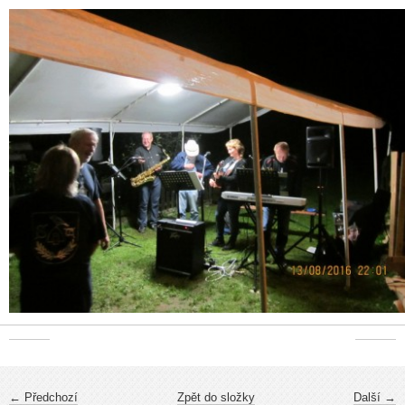
← Předchozí
Zpět do složky
Další →