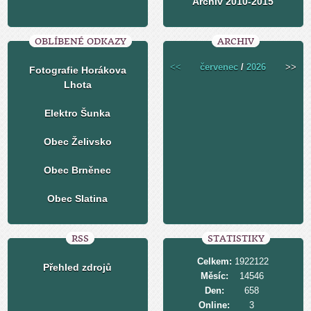
Archiv 2010-2015
OBLÍBENÉ ODKAZY
ARCHIV
<<
červenec
/
2026
>>
Fotografie Horákova
Lhota
Elektro Šunka
Obec Želivsko
Obec Brněnec
Obec Slatina
RSS
STATISTIKY
Celkem:
1922122
Přehled zdrojů
Měsíc:
14546
Den:
658
Online:
3