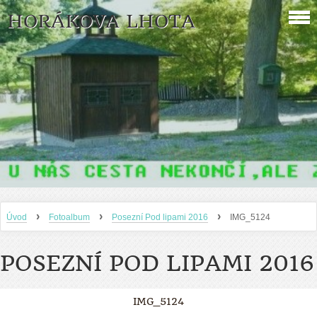
HORÁKOVA LHOTA
›
›
›
Úvod
Fotoalbum
Posezní Pod lipami 2016
IMG_5124
POSEZNÍ POD LIPAMI 2016
IMG_5124