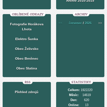
Archiv 2010-2015
OBLÍBENÉ ODKAZY
ARCHIV
<<
červenec
/
2026
>>
Fotografie Horákova
Lhota
Elektro Šunka
Obec Želivsko
Obec Brněnec
Obec Slatina
RSS
STATISTIKY
Celkem:
1922220
Přehled zdrojů
Měsíc:
14619
Den:
620
Online:
13