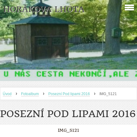
HORÁKOVA LHOTA
›
›
›
Úvod
Fotoalbum
Posezní Pod lipami 2016
IMG_5121
POSEZNÍ POD LIPAMI 2016
IMG_5121