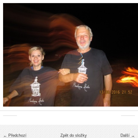
← Předchozí
Zpět do složky
Další →