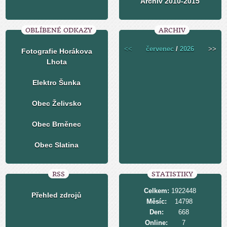
Archiv 2010-2015
OBLÍBENÉ ODKAZY
ARCHIV
<<
červenec
/
2026
>>
Fotografie Horákova
Lhota
Elektro Šunka
Obec Želivsko
Obec Brněnec
Obec Slatina
RSS
STATISTIKY
Celkem:
1922448
Přehled zdrojů
Měsíc:
14798
Den:
668
Online:
7