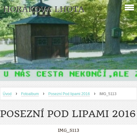
HORÁKOVA LHOTA
›
›
›
Úvod
Fotoalbum
Posezní Pod lipami 2016
IMG_5113
POSEZNÍ POD LIPAMI 2016
IMG_5113