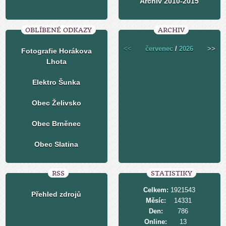
Archiv 2010-2015
OBLÍBENÉ ODKAZY
ARCHIV
<<
červenec
/
2026
>>
Fotografie Horákova
Lhota
Elektro Šunka
Obec Želivsko
Obec Brněnec
Obec Slatina
RSS
STATISTIKY
Celkem:
1921543
Přehled zdrojů
Měsíc:
14331
Den:
786
Online:
13