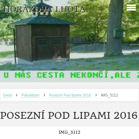
HORÁKOVA LHOTA
›
›
›
Úvod
Fotoalbum
Posezní Pod lipami 2016
IMG_5112
POSEZNÍ POD LIPAMI 2016
IMG_5112