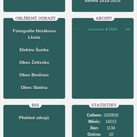
Archiv 2010-2015
OBLÍBENÉ ODKAZY
ARCHIV
<<
červenec
/
2026
>>
Fotografie Horákova
Lhota
Elektro Šunka
Obec Želivsko
Obec Brněnec
Obec Slatina
RSS
STATISTIKY
Celkem:
1920918
Přehled zdrojů
Měsíc:
14213
Den:
1134
Online:
10