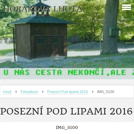
HORÁKOVA LHOTA
›
›
›
Úvod
Fotoalbum
Posezní Pod lipami 2016
IMG_5100
POSEZNÍ POD LIPAMI 2016
IMG_5100