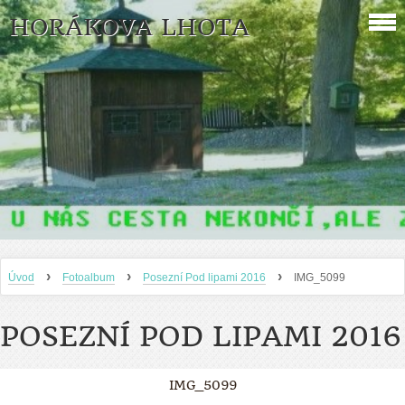
HORÁKOVA LHOTA
›
›
›
Úvod
Fotoalbum
Posezní Pod lipami 2016
IMG_5099
POSEZNÍ POD LIPAMI 2016
IMG_5099