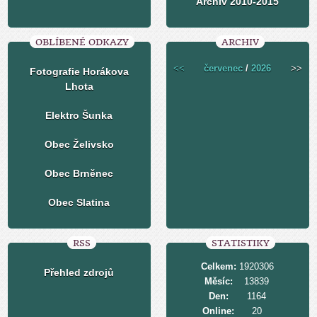
Archiv 2010-2015
OBLÍBENÉ ODKAZY
ARCHIV
<<
červenec
/
2026
>>
Fotografie Horákova
Lhota
Elektro Šunka
Obec Želivsko
Obec Brněnec
Obec Slatina
RSS
STATISTIKY
Celkem:
1920306
Přehled zdrojů
Měsíc:
13839
Den:
1164
Online:
20