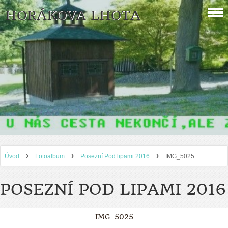
HORÁKOVA LHOTA
›
›
›
Úvod
Fotoalbum
Posezní Pod lipami 2016
IMG_5025
POSEZNÍ POD LIPAMI 2016
IMG_5025