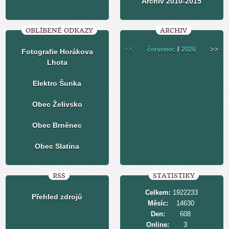
Archiv 2010-2015
OBLÍBENÉ ODKAZY
ARCHIV
<<
červenec
/
2026
>>
Fotografie Horákova
Lhota
Elektro Šunka
Obec Želivsko
Obec Brněnec
Obec Slatina
RSS
STATISTIKY
Celkem:
1922233
Přehled zdrojů
Měsíc:
14630
Den:
608
Online:
3