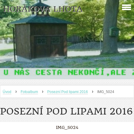
HORÁKOVA LHOTA
›
›
›
Úvod
Fotoalbum
Posezní Pod lipami 2016
IMG_5024
POSEZNÍ POD LIPAMI 2016
IMG_5024