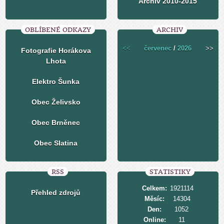
Archiv 2010-2015
OBLÍBENÉ ODKAZY
ARCHIV
<<
červenec
/
2026
>>
Fotografie Horákova
Lhota
Elektro Šunka
Obec Želivsko
Obec Brněnec
Obec Slatina
RSS
STATISTIKY
Celkem:
1921114
Přehled zdrojů
Měsíc:
14304
Den:
1052
Online:
11