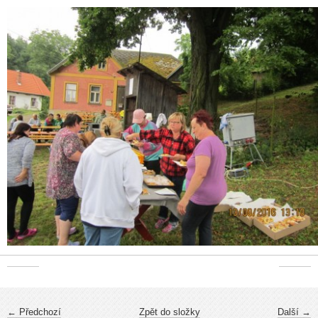
← Předchozí
Zpět do složky
Další →