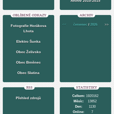
Archiv 2010-2015
OBLÍBENÉ ODKAZY
ARCHIV
<<
červenec
/
2026
>>
Fotografie Horákova
Lhota
Elektro Šunka
Obec Želivsko
Obec Brněnec
Obec Slatina
RSS
STATISTIKY
Celkem:
1920162
Přehled zdrojů
Měsíc:
13852
Den:
1130
Online:
7