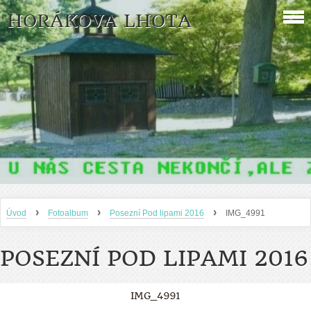
HORÁKOVA LHOTA
›
›
›
Úvod
Fotoalbum
Posezní Pod lipami 2016
IMG_4991
POSEZNÍ POD LIPAMI 2016
IMG_4991