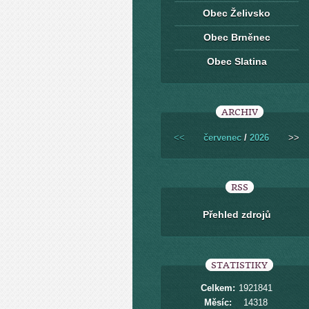
Obec Želivsko
Obec Brněnec
Obec Slatina
ARCHIV
<<
červenec
/
2026
>>
RSS
Přehled zdrojů
STATISTIKY
Celkem:
1921841
Měsíc:
14318