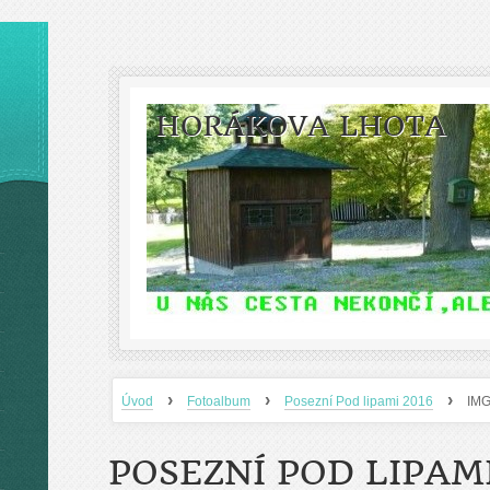
HORÁKOVA LHOTA
›
›
›
Úvod
Fotoalbum
Posezní Pod lipami 2016
IM
POSEZNÍ POD LIPAMI