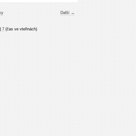
ky
Další →
|
7
(čas ve vteřinách)