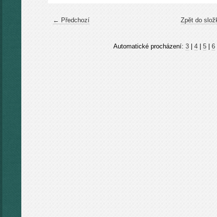
← Předchozí
Zpět do slož
Automatické procházení:
3
|
4
|
5
|
6