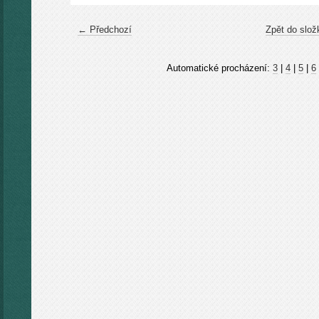
← Předchozí
Zpět do slož
Automatické procházení:
3
|
4
|
5
|
6