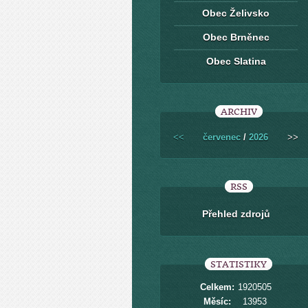
Obec Želivsko
Obec Brněnec
Obec Slatina
ARCHIV
<<
červenec
/
2026
>>
RSS
Přehled zdrojů
STATISTIKY
Celkem:
1920505
Měsíc:
13953