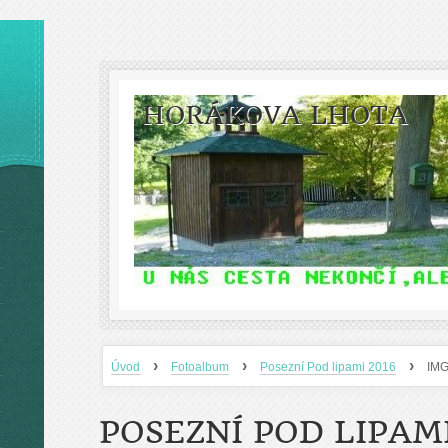
HORÁKOVA LHOTA
›
›
›
Úvod
Fotoalbum
Posezní Pod lipami 2016
IM
POSEZNÍ POD LIPAMI