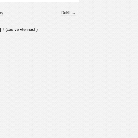
ky
Další →
|
7
(čas ve vteřinách)