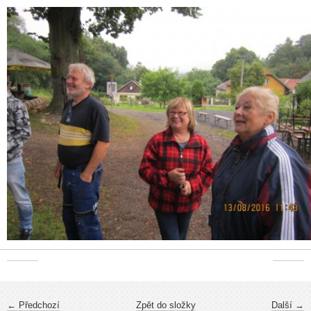
← Předchozí
Zpět do složky
Další →