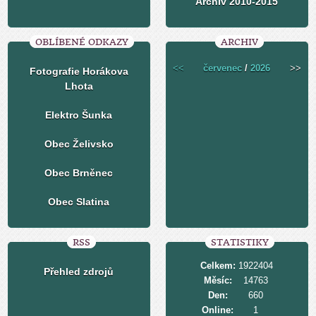
Archiv 2010-2015
OBLÍBENÉ ODKAZY
ARCHIV
<<
červenec
/
2026
>>
Fotografie Horákova
Lhota
Elektro Šunka
Obec Želivsko
Obec Brněnec
Obec Slatina
RSS
STATISTIKY
Celkem:
1922404
Přehled zdrojů
Měsíc:
14763
Den:
660
Online:
1