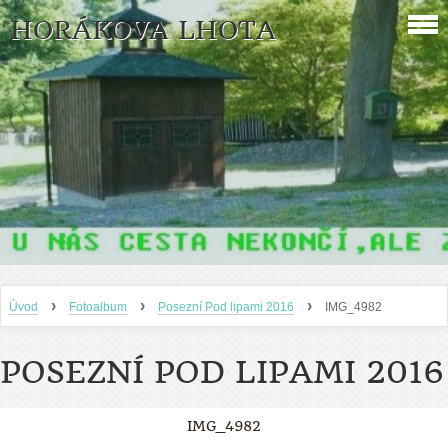
HORÁKOVA LHOTA
›
›
›
Úvod
Fotoalbum
Posezní Pod lipami 2016
IMG_4982
POSEZNÍ POD LIPAMI 2016
IMG_4982