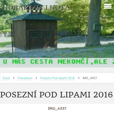
HORÁKOVA LHOTA
›
›
›
Úvod
Fotoalbum
Posezní Pod lipami 2016
IMG_4937
POSEZNÍ POD LIPAMI 2016
IMG_4937