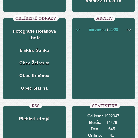
Archiv 2010-2015
OBLÍBENÉ ODKAZY
ARCHIV
<<
červenec
/
2026
>>
Fotografie Horákova
Lhota
Elektro Šunka
Obec Želivsko
Obec Brněnec
Obec Slatina
RSS
STATISTIKY
Celkem:
1922047
Přehled zdrojů
Měsíc:
14478
Den:
645
Online:
41