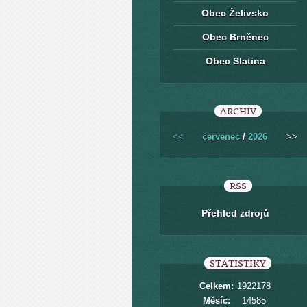
Obec Želivsko
Obec Brněnec
Obec Slatina
ARCHIV
<<
červenec
/
2026
>>
RSS
Přehled zdrojů
STATISTIKY
Celkem:
1922178
Měsíc:
14585