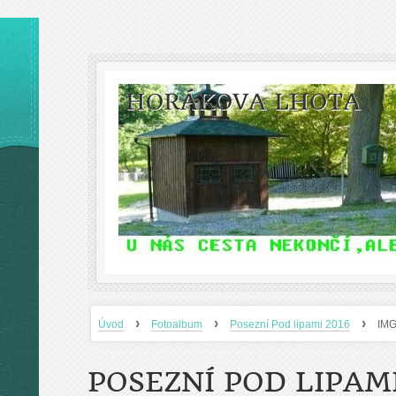
HORÁKOVA LHOTA
›
›
›
Úvod
Fotoalbum
Posezní Pod lipami 2016
IM
POSEZNÍ POD LIPAMI