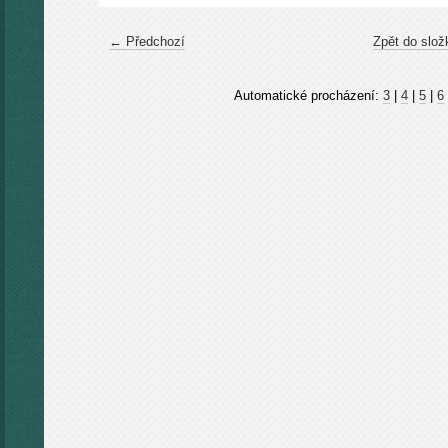
← Předchozí
Zpět do slož
Automatické procházení:
3
|
4
|
5
|
6