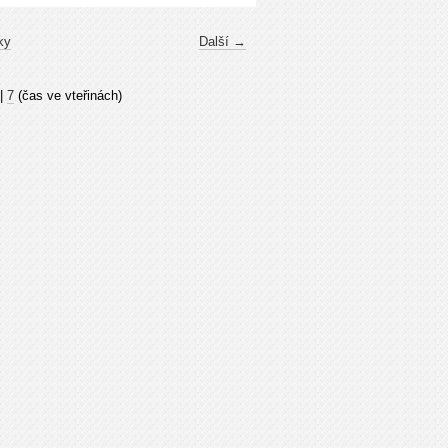
ky
Další →
|
7
(čas ve vteřinách)