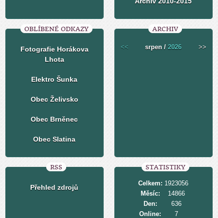
Archiv 2010-2015
OBLÍBENÉ ODKAZY
ARCHIV
<<
srpen /
2026
>>
Fotografie Horákova
Lhota
Elektro Šunka
Obec Želivsko
Obec Brněnec
Obec Slatina
RSS
STATISTIKY
Celkem:
1923056
Přehled zdrojů
Měsíc:
14866
Den:
636
Online:
7