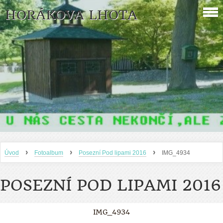
HORÁKOVA LHOTA
›
›
›
Úvod
Fotoalbum
Posezní Pod lipami 2016
IMG_4934
POSEZNÍ POD LIPAMI 2016
IMG_4934