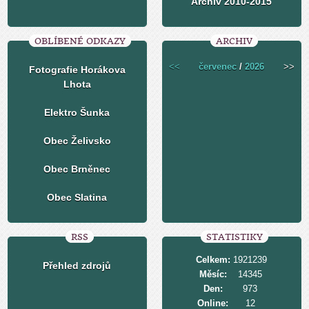
Archiv 2010-2015
OBLÍBENÉ ODKAZY
ARCHIV
<<
červenec
/
2026
>>
Fotografie Horákova
Lhota
Elektro Šunka
Obec Želivsko
Obec Brněnec
Obec Slatina
RSS
STATISTIKY
Celkem:
1921239
Přehled zdrojů
Měsíc:
14345
Den:
973
Online:
12