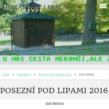
HORÁKOVA LHOTA
›
›
›
Úvod
Fotoalbum
Posezní Pod lipami 2016
DSCN6655
POSEZNÍ POD LIPAMI 2016
DSCN6655