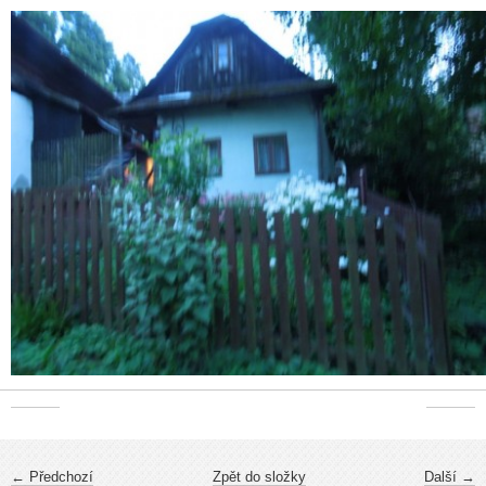
← Předchozí
Zpět do složky
Další →