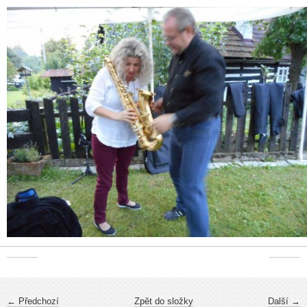
← Předchozí
Zpět do složky
Další →