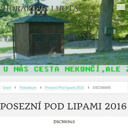
HORÁKOVA LHOTA
›
›
›
Úvod
Fotoalbum
Posezní Pod lipami 2016
DSCN6945
POSEZNÍ POD LIPAMI 2016
DSCN6945