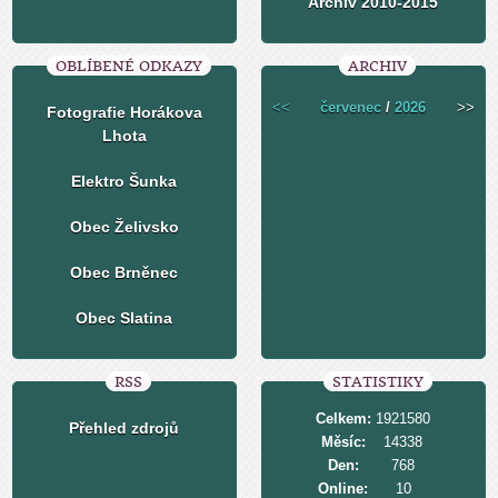
Archiv 2010-2015
OBLÍBENÉ ODKAZY
ARCHIV
<<
červenec
/
2026
>>
Fotografie Horákova
Lhota
Elektro Šunka
Obec Želivsko
Obec Brněnec
Obec Slatina
RSS
STATISTIKY
Celkem:
1921580
Přehled zdrojů
Měsíc:
14338
Den:
768
Online:
10