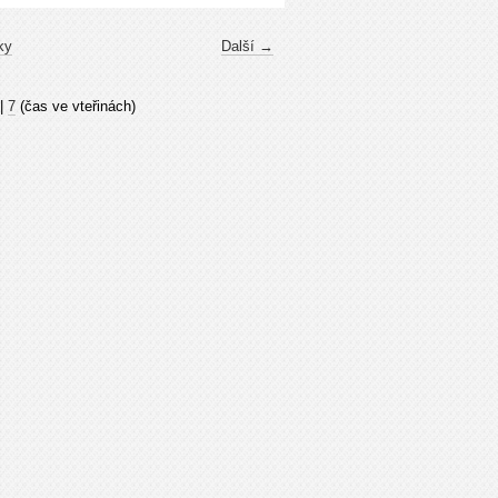
ky
Další →
|
7
(čas ve vteřinách)