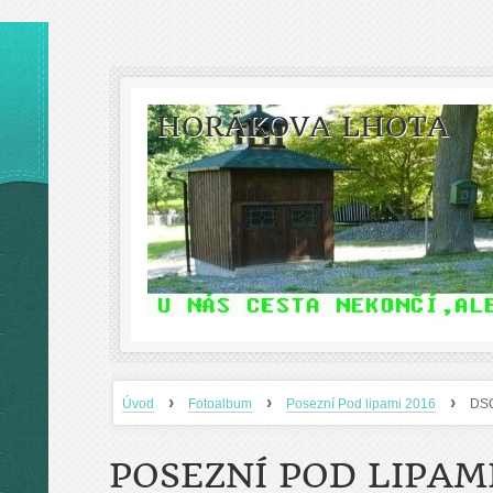
HORÁKOVA LHOTA
›
›
›
Úvod
Fotoalbum
Posezní Pod lipami 2016
DS
POSEZNÍ POD LIPAMI