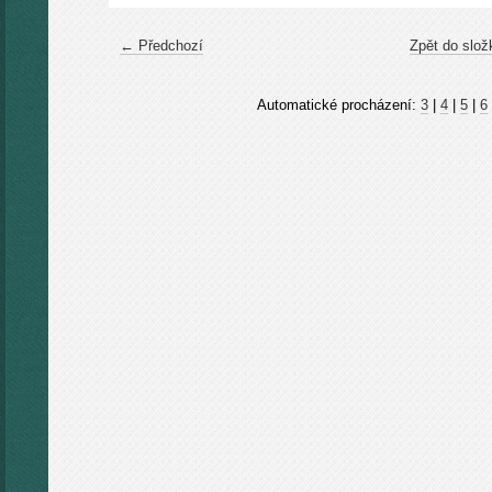
← Předchozí
Zpět do slož
Automatické procházení:
3
|
4
|
5
|
6