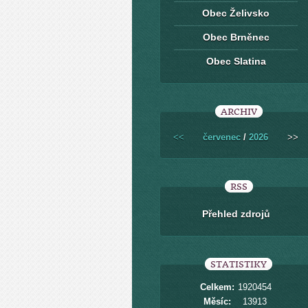
Obec Želivsko
Obec Brněnec
Obec Slatina
ARCHIV
<<
červenec
/
2026
>>
RSS
Přehled zdrojů
STATISTIKY
Celkem:
1920454
Měsíc:
13913