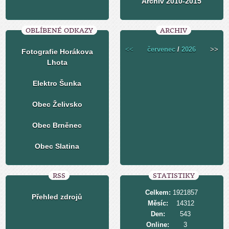
Archiv 2010-2015
OBLÍBENÉ ODKAZY
ARCHIV
<<
červenec
/
2026
>>
Fotografie Horákova
Lhota
Elektro Šunka
Obec Želivsko
Obec Brněnec
Obec Slatina
RSS
STATISTIKY
Celkem:
1921857
Přehled zdrojů
Měsíc:
14312
Den:
543
Online:
3