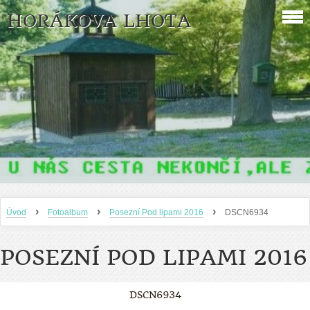
HORÁKOVA LHOTA
›
›
›
Úvod
Fotoalbum
Posezní Pod lipami 2016
DSCN6934
POSEZNÍ POD LIPAMI 2016
DSCN6934