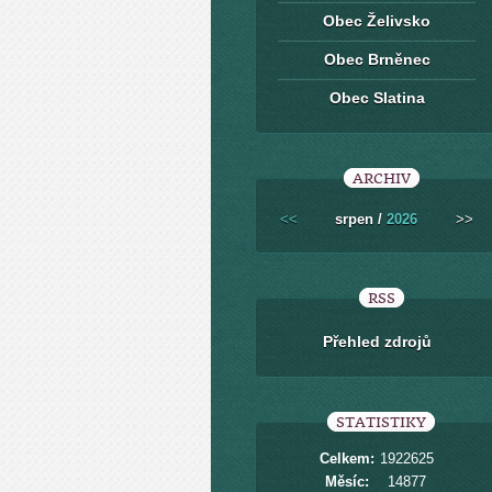
Obec Želivsko
Obec Brněnec
Obec Slatina
ARCHIV
<<
srpen /
2026
>>
RSS
Přehled zdrojů
STATISTIKY
Celkem:
1922625
Měsíc:
14877