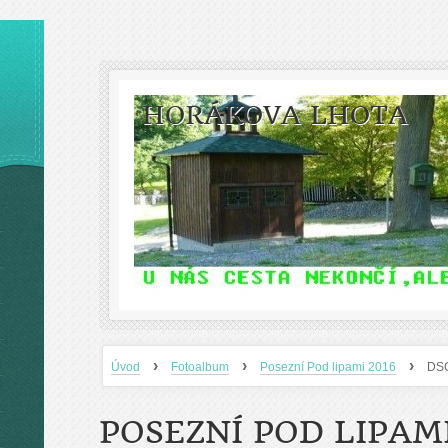
HORÁKOVA LHOTA
›
›
›
Úvod
Fotoalbum
Posezní Pod lipami 2016
DS
POSEZNÍ POD LIPAMI