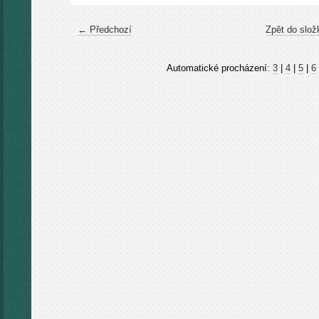
← Předchozí
Zpět do slož
Automatické procházení:
3
|
4
|
5
|
6