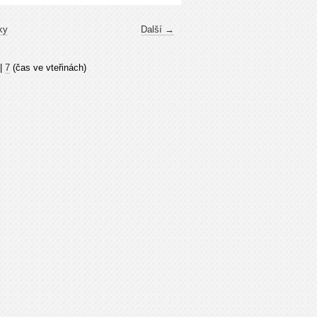
ky
Další →
|
7
(čas ve vteřinách)