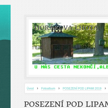
HORÁKOVA LHOTA
›
›
›
Úvod
Fotoalbum
POSEZENÍ POD LIPAMI 2019
POSEZENÍ POD LIPAM