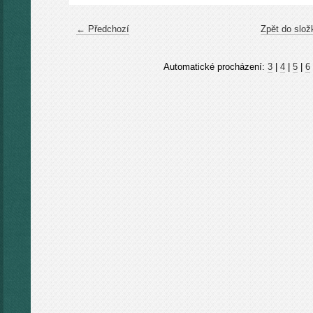
← Předchozí
Zpět do slož
Automatické procházení:
3
|
4
|
5
|
6