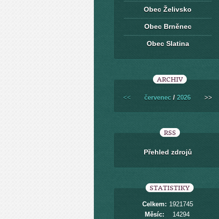
Obec Želivsko
Obec Brněnec
Obec Slatina
ARCHIV
<<
červenec
/
2026
>>
RSS
Přehled zdrojů
STATISTIKY
Celkem:
1921745
Měsíc:
14294