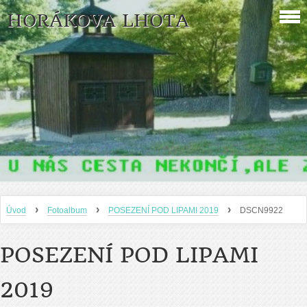
HORÁKOVA LHOTA
›
›
›
Úvod
Fotoalbum
POSEZENÍ POD LIPAMI 2019
DSCN9922
POSEZENÍ POD LIPAMI
2019