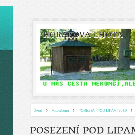
HORÁKOVA LHOTA
›
›
›
Úvod
Fotoalbum
POSEZENÍ POD LIPAMI 2019
POSEZENÍ POD LIPAM