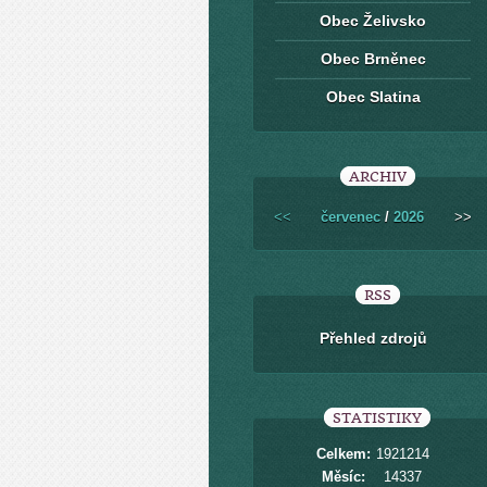
Obec Želivsko
Obec Brněnec
Obec Slatina
ARCHIV
<<
červenec
/
2026
>>
RSS
Přehled zdrojů
STATISTIKY
Celkem:
1921214
Měsíc:
14337