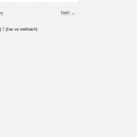
ky
Další →
|
7
(čas ve vteřinách)