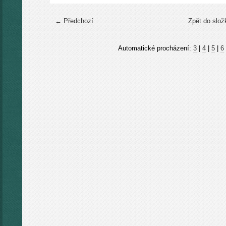
← Předchozí
Zpět do slož
Automatické procházení:
3
|
4
|
5
|
6