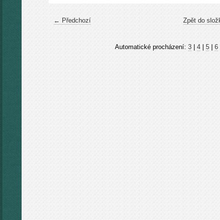
← Předchozí
Zpět do slož
Automatické procházení:
3
|
4
|
5
|
6