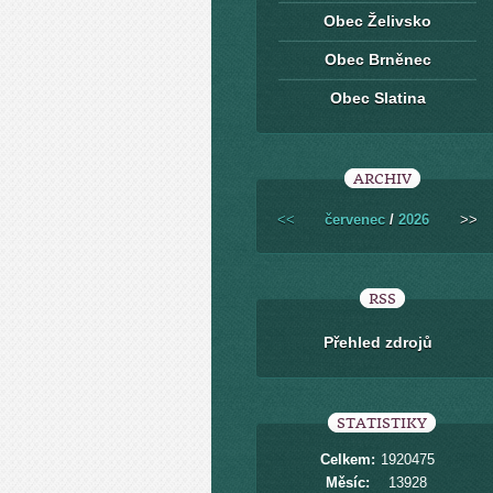
Obec Želivsko
Obec Brněnec
Obec Slatina
ARCHIV
<<
červenec
/
2026
>>
RSS
Přehled zdrojů
STATISTIKY
Celkem:
1920475
Měsíc:
13928