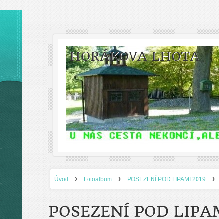
HORÁKOVA LHOTA
›
›
›
Úvod
Fotoalbum
POSEZENÍ POD LIPAMI 2019
POSEZENÍ POD LIPAM