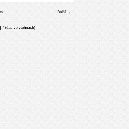
ky
Další →
|
7
(čas ve vteřinách)