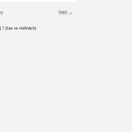
ky
Další →
|
7
(čas ve vteřinách)