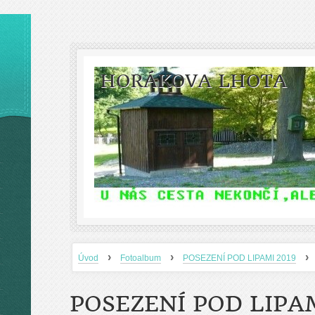
HORÁKOVA LHOTA
›
›
›
Úvod
Fotoalbum
POSEZENÍ POD LIPAMI 2019
POSEZENÍ POD LIPAM