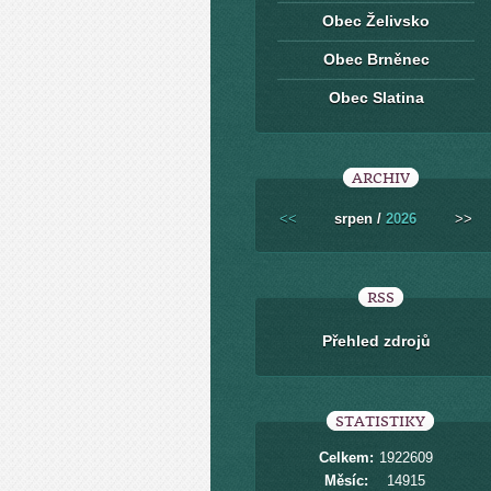
Obec Želivsko
Obec Brněnec
Obec Slatina
ARCHIV
<<
srpen /
2026
>>
RSS
Přehled zdrojů
STATISTIKY
Celkem:
1922609
Měsíc:
14915