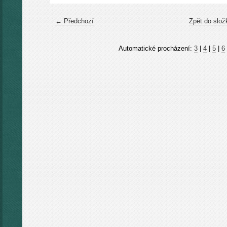
← Předchozí
Zpět do slož
Automatické procházení:
3
|
4
|
5
|
6