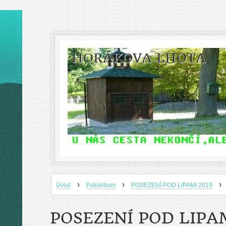
HORÁKOVA LHOTA
›
›
›
Úvod
Fotoalbum
POSEZENÍ POD LIPAMI 2019
POSEZENÍ POD LIPAM