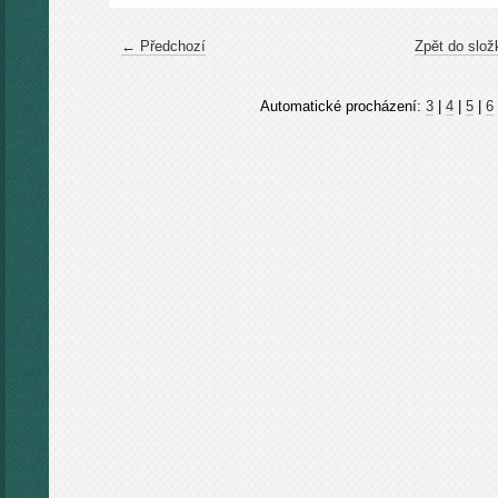
← Předchozí
Zpět do slož
Automatické procházení:
3
|
4
|
5
|
6