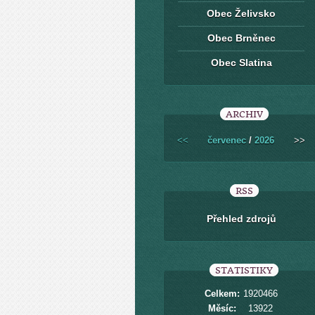
Obec Želivsko
Obec Brněnec
Obec Slatina
ARCHIV
<<
červenec
/
2026
>>
RSS
Přehled zdrojů
STATISTIKY
Celkem:
1920466
Měsíc:
13922