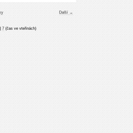
ky
Další →
|
7
(čas ve vteřinách)