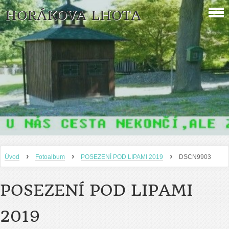
HORÁKOVA LHOTA
›
›
›
Úvod
Fotoalbum
POSEZENÍ POD LIPAMI 2019
DSCN9903
POSEZENÍ POD LIPAMI
2019