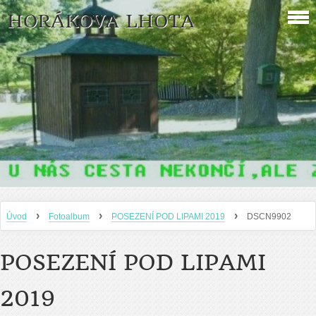
HORÁKOVA LHOTA
›
›
›
Úvod
Fotoalbum
POSEZENÍ POD LIPAMI 2019
DSCN9902
POSEZENÍ POD LIPAMI
2019