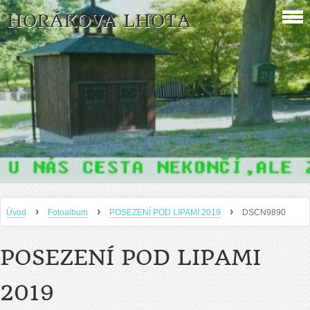
HORÁKOVA LHOTA
›
›
›
Úvod
Fotoalbum
POSEZENÍ POD LIPAMI 2019
DSCN9890
POSEZENÍ POD LIPAMI
2019