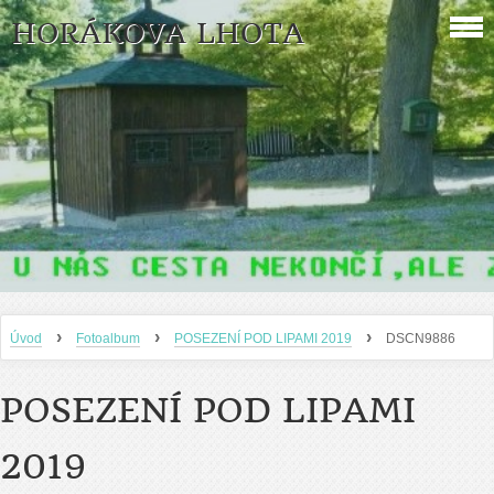
HORÁKOVA LHOTA
›
›
›
Úvod
Fotoalbum
POSEZENÍ POD LIPAMI 2019
DSCN9886
POSEZENÍ POD LIPAMI
2019