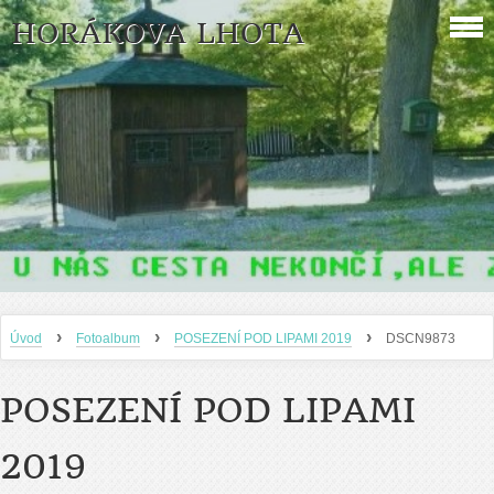
HORÁKOVA LHOTA
›
›
›
Úvod
Fotoalbum
POSEZENÍ POD LIPAMI 2019
DSCN9873
POSEZENÍ POD LIPAMI
2019