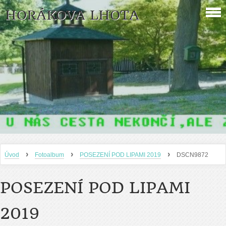
HORÁKOVA LHOTA
›
›
›
Úvod
Fotoalbum
POSEZENÍ POD LIPAMI 2019
DSCN9872
POSEZENÍ POD LIPAMI
2019