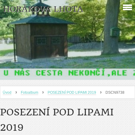
HORÁKOVA LHOTA
›
›
›
Úvod
Fotoalbum
POSEZENÍ POD LIPAMI 2019
DSCN9738
POSEZENÍ POD LIPAMI
2019