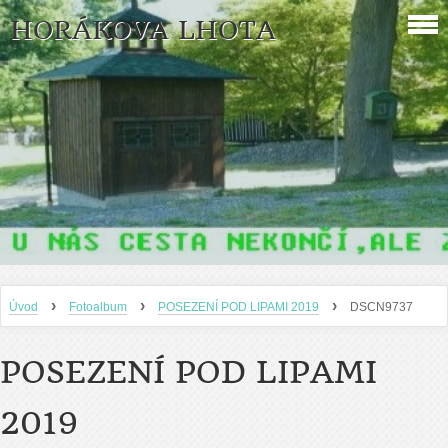
HORÁKOVA LHOTA
›
›
›
Úvod
Fotoalbum
POSEZENÍ POD LIPAMI 2019
DSCN9737
POSEZENÍ POD LIPAMI
2019