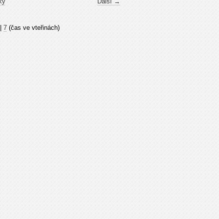
ky
Další →
|
7
(čas ve vteřinách)