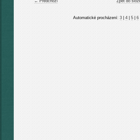
← Předchozí
Zpět do slož
Automatické procházení:
3
|
4
|
5
|
6