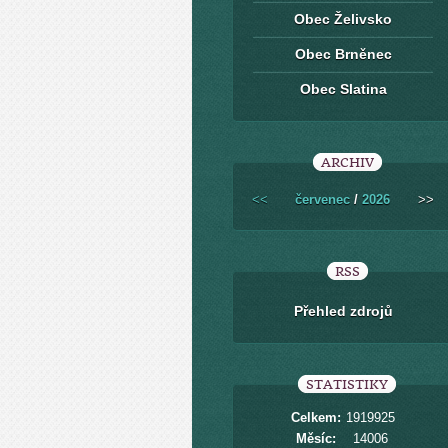
Obec Želivsko
Obec Brněnec
Obec Slatina
ARCHIV
<<
červenec
/
2026
>>
RSS
Přehled zdrojů
STATISTIKY
Celkem:
1919925
Měsíc:
14006