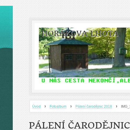
HORÁKOVA LHOTA
›
›
›
Úvod
Fotoalbum
Pálení čarodějnic 2018
IMG_
PÁLENÍ ČARODĚJNIC