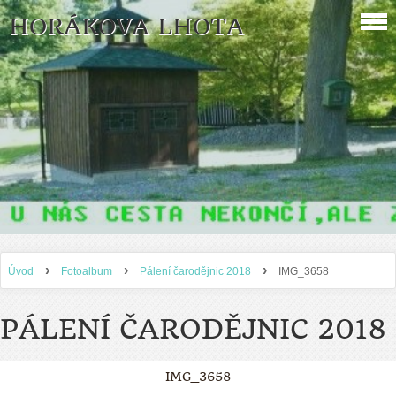
HORÁKOVA LHOTA
›
›
›
Úvod
Fotoalbum
Pálení čarodějnic 2018
IMG_3658
PÁLENÍ ČARODĚJNIC 2018
IMG_3658