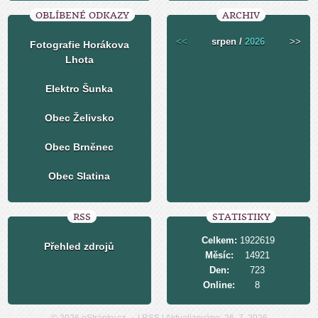
OBLÍBENÉ ODKAZY
ARCHIV
<<
srpen /
2026
>>
Fotografie Horákova
Lhota
Elektro Šunka
Obec Želivsko
Obec Brněnec
Obec Slatina
RSS
STATISTIKY
Celkem:
1922619
Přehled zdrojů
Měsíc:
14921
Den:
723
Online:
8