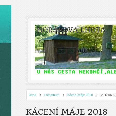
HORÁKOVA LHOTA
›
›
›
Úvod
Fotoalbum
Kácení máje 2018
20180602
KÁCENÍ MÁJE 2018