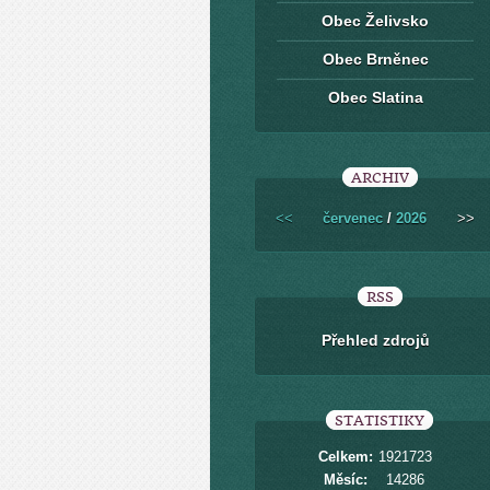
Obec Želivsko
Obec Brněnec
Obec Slatina
ARCHIV
<<
červenec
/
2026
>>
RSS
Přehled zdrojů
STATISTIKY
Celkem:
1921723
Měsíc:
14286