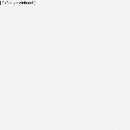
|
7
(čas ve vteřinách)