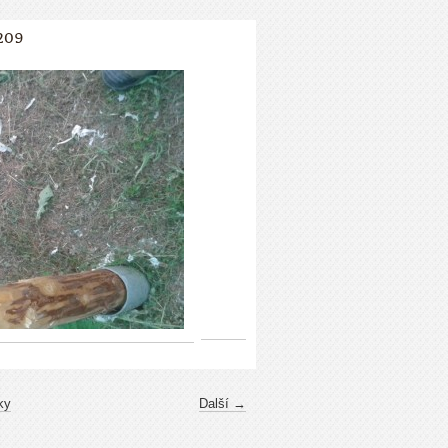
209
ky
Další →