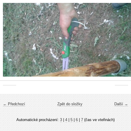
← Předchozí
Zpět do složky
Další →
Automatické procházení:
3
|
4
|
5
|
6
|
7
(čas ve vteřinách)