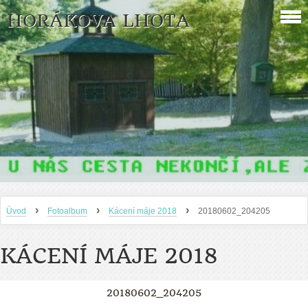
HORÁKOVA LHOTA
›
›
›
Úvod
Fotoalbum
Kácení máje 2018
20180602_204205
KÁCENÍ MÁJE 2018
20180602_204205