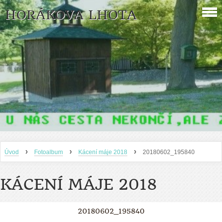
HORÁKOVA LHOTA
›
›
›
Úvod
Fotoalbum
Kácení máje 2018
20180602_195840
KÁCENÍ MÁJE 2018
20180602_195840