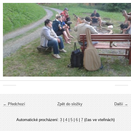
← Předchozí
Zpět do složky
Další →
Automatické procházení:
3
|
4
|
5
|
6
|
7
(čas ve vteřinách)