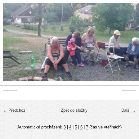
← Předchozí
Zpět do složky
Další →
Automatické procházení:
3
|
4
|
5
|
6
|
7
(čas ve vteřinách)