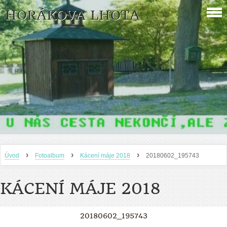
HORÁKOVA LHOTA
›
›
›
Úvod
Fotoalbum
Kácení máje 2018
20180602_195743
KÁCENÍ MÁJE 2018
20180602_195743