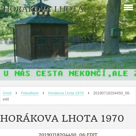
HORÁKOVA LHOTA
›
›
›
Úvod
Fotoalbum
Horákova Lhota 1970
20190718204450_06-
edit
HORÁKOVA LHOTA 1970
20190718204450_06-EDIT