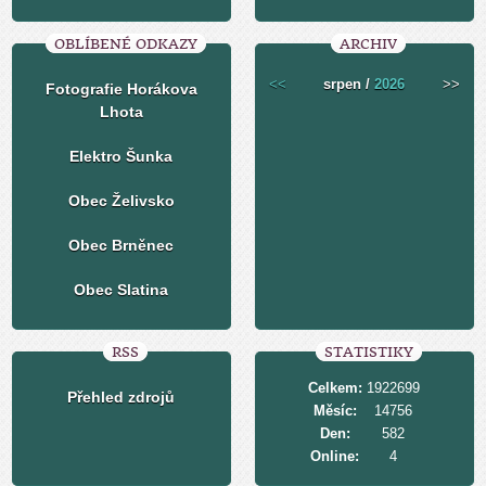
OBLÍBENÉ ODKAZY
ARCHIV
<<
srpen /
2026
>>
Fotografie Horákova
Lhota
Elektro Šunka
Obec Želivsko
Obec Brněnec
Obec Slatina
RSS
STATISTIKY
Celkem:
1922699
Přehled zdrojů
Měsíc:
14756
Den:
582
Online:
4