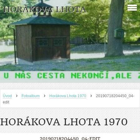
HORÁKOVA LHOTA
›
›
›
Úvod
Fotoalbum
Horákova Lhota 1970
20190718204450_04-
edit
HORÁKOVA LHOTA 1970
20190718204450_04-EDIT