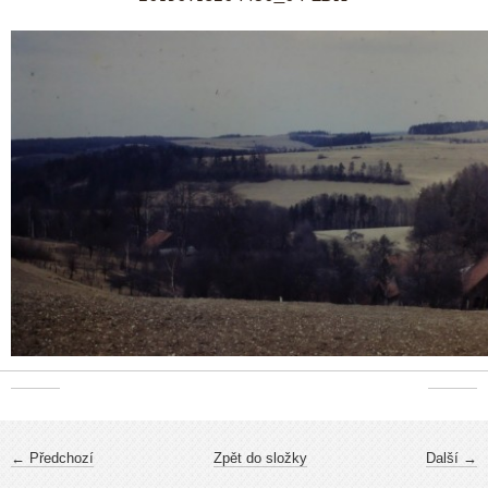
← Předchozí
Zpět do složky
Další →