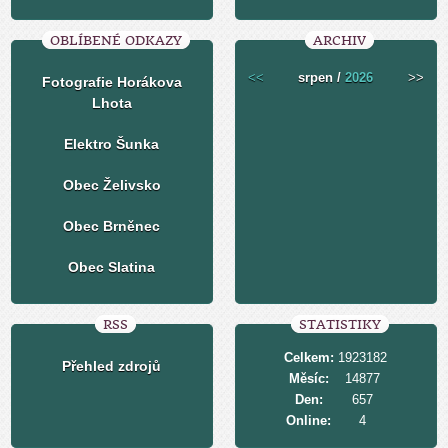
OBLÍBENÉ ODKAZY
ARCHIV
<<
srpen /
2026
>>
Fotografie Horákova
Lhota
Elektro Šunka
Obec Želivsko
Obec Brněnec
Obec Slatina
RSS
STATISTIKY
Celkem:
1923182
Přehled zdrojů
Měsíc:
14877
Den:
657
Online:
4