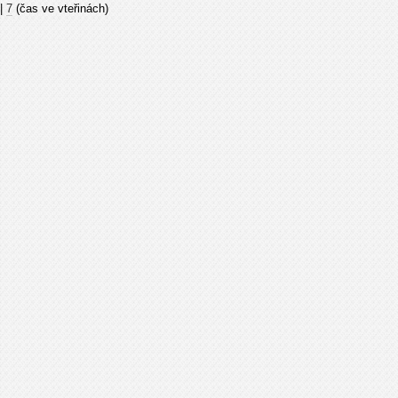
|
7
(čas ve vteřinách)