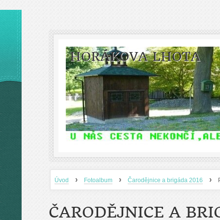
HORÁKOVA LHOTA
›
›
›
Úvod
Fotoalbum
Čarodějnice a brigáda 2016
ČARODĚJNICE A BRI