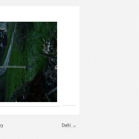
ky
Další →