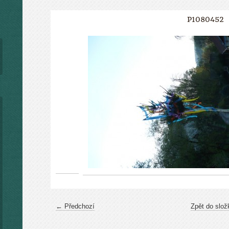
P1080452
← Předchozí
Zpět do slož