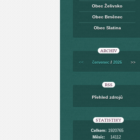
Obec Želivsko
Obec Brněnec
Obec Slatina
ARCHIV
<<
červenec
/
2026
>>
RSS
Přehled zdrojů
STATISTIKY
Celkem:
1920765
Měsíc:
14112