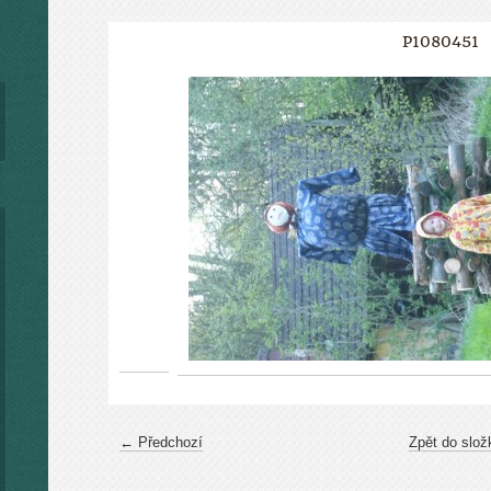
P1080451
← Předchozí
Zpět do slož