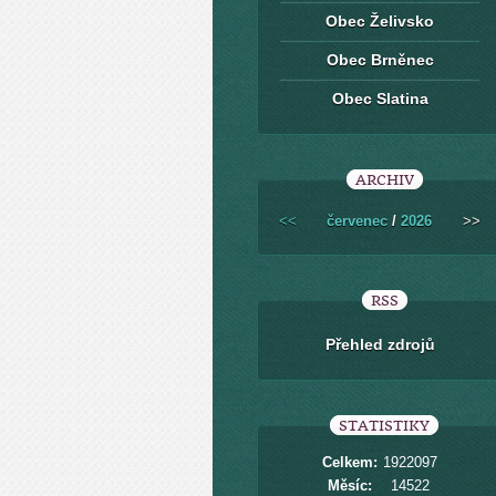
Obec Želivsko
Obec Brněnec
Obec Slatina
ARCHIV
<<
červenec
/
2026
>>
RSS
Přehled zdrojů
STATISTIKY
Celkem:
1922097
Měsíc:
14522