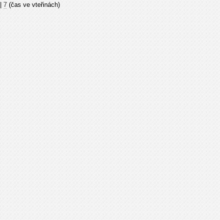
|
7
(čas ve vteřinách)