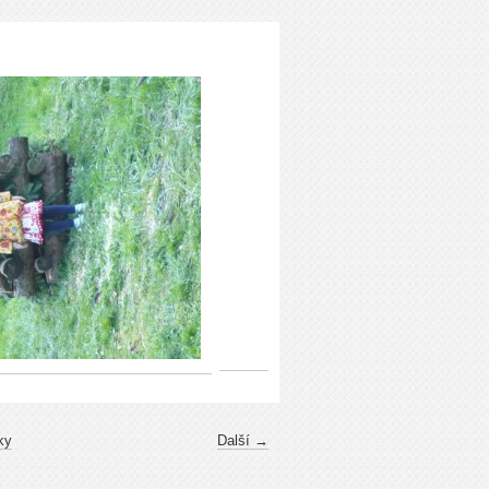
ky
Další →