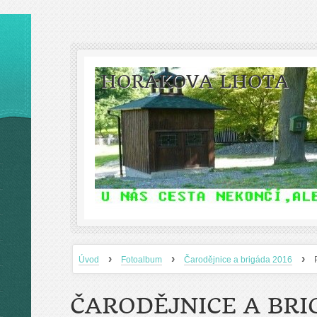
HORÁKOVA LHOTA
›
›
›
Úvod
Fotoalbum
Čarodějnice a brigáda 2016
ČARODĚJNICE A BRI