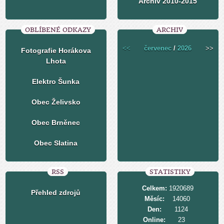
Archiv 2010-2015
OBLÍBENÉ ODKAZY
ARCHIV
<<
červenec
/
2026
>>
Fotografie Horákova
Lhota
Elektro Šunka
Obec Želivsko
Obec Brněnec
Obec Slatina
RSS
STATISTIKY
Celkem:
1920689
Přehled zdrojů
Měsíc:
14060
Den:
1124
Online:
23