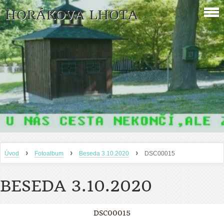
HORÁKOVA LHOTA
›
›
›
Úvod
Fotoalbum
Beseda 3.10.2020
DSC00015
BESEDA 3.10.2020
DSC00015