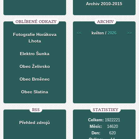
Archiv 2010-2015
OBLÍBENÉ ODKAZY
ARCHIV
<<
květen /
2026
>>
Fotografie Horákova
Lhota
Elektro Šunka
Obec Želivsko
Obec Brněnec
Obec Slatina
RSS
STATISTIKY
Celkem:
1922221
Přehled zdrojů
Měsíc:
14620
Den:
620