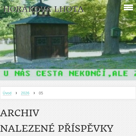
HORÁKOVA LHOTA
›
›
Úvod
2026
05
ARCHIV
NALEZENÉ PŘÍSPĚVKY