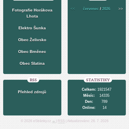
<<
červenec
/
2026
>>
Fotografie Horákova
Lhota
Elektro Šunka
Obec Želivsko
Obec Brněnec
Obec Slatina
RSS
STATISTIKY
Celkem:
1921547
Přehled zdrojů
Měsíc:
14335
Den:
789
Online:
14
© 2026 eStránky.cz
|
RSS
|
Aktualizováno: 26. 7. 2026