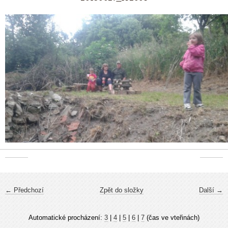
← Předchozí
Zpět do složky
Další →
Automatické procházení:
3
|
4
|
5
|
6
|
7
(čas ve vteřinách)