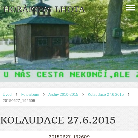
HORÁKOVA LHOTA
›
›
›
›
Úvod
Fotoalbum
Archiv 2010-2015
Kolaudace 27.6.2015
20150627_192609
KOLAUDACE 27.6.2015
20150627_192609