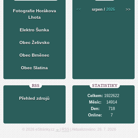
<<
srpen /
2026
>>
Fotografie Horákova
Lhota
Elektro Šunka
Obec Želivsko
Obec Brněnec
Obec Slatina
RSS
STATISTIKY
Celkem:
1922622
Přehled zdrojů
Měsíc:
14914
Den:
718
Online:
7
© 2026 eStránky.cz
|
RSS
|
Aktualizováno: 26. 7. 2026