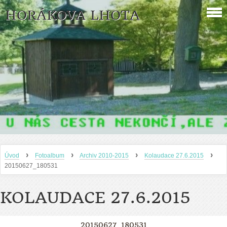
HORÁKOVA LHOTA
›
›
›
›
Úvod
Fotoalbum
Archiv 2010-2015
Kolaudace 27.6.2015
20150627_180531
KOLAUDACE 27.6.2015
20150627_180531