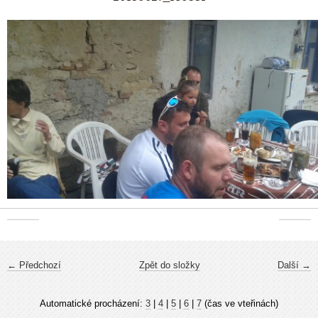
← Předchozí
Zpět do složky
Další →
Automatické procházení:
3
|
4
|
5
|
6
|
7
(čas ve vteřinách)