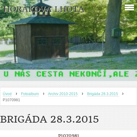
HORÁKOVA LHOTA
›
›
›
›
Úvod
Fotoalbum
Archiv 2010-2015
Brigáda 28.3.2015
P1070981
BRIGÁDA 28.3.2015
P1070981