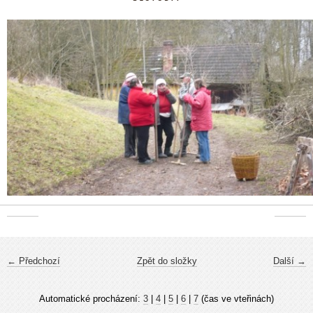
← Předchozí
Zpět do složky
Další →
Automatické procházení:
3
|
4
|
5
|
6
|
7
(čas ve vteřinách)