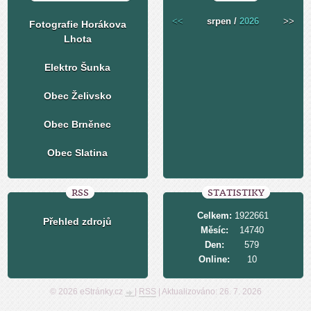
<<
srpen /
2026
>>
Fotografie Horákova
Lhota
Elektro Šunka
Obec Želivsko
Obec Brněnec
Obec Slatina
RSS
STATISTIKY
Celkem:
1922661
Přehled zdrojů
Měsíc:
14740
Den:
579
Online:
10
© 2026 eStránky.cz
|
RSS
|
Aktualizováno: 26. 7. 2026