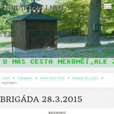
HORÁKOVA LHOTA
›
›
›
›
Úvod
Fotoalbum
Archiv 2010-2015
Brigáda 28.3.2015
P1070977
BRIGÁDA 28.3.2015
P1070977